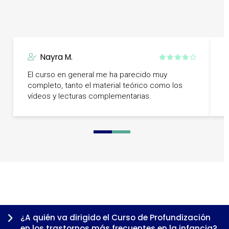
Nayra M.
El curso en general me ha parecido muy
C
completo, tanto el material teórico como los
m
vídeos y lecturas complementarias.
0
1
2
3
¿A quién va dirigido el Curso de Profundización
en los trastornos más frecuentes en la infancia?