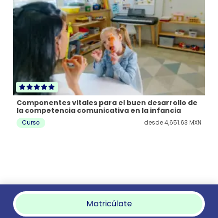
Pr
en
Componentes vitales para el buen desarrollo de
C
ar
la competencia comunicativa en la infancia
Curso
 MXN
desde
4,651.63 MXN
Matricúlate