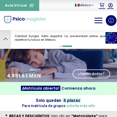
México
Aula Virtual
Calidad Europa. Sello español. La universidad online que
4
redefine tu futuro en México.
0
1
desde
¿Tienes dudas?
4,651.63 MXN
¡Matrícula abierta!
Comienza ahora.
¿Necesitas más información
Solo quedan
6 plazas
sobre un curso?
Para matrícula de grupos
solicita más info
BECAS Y DESCUENTOS:
Haz clic en
“Matricúlate”
para