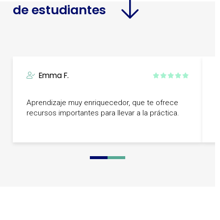
de estudiantes
Emma F.
T
Aprendizaje muy enriquecedor, que te ofrece
s
recursos importantes para llevar a la práctica.
q
F
0
1
2
3