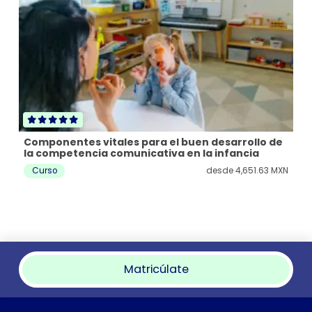
Pr
en
Componentes vitales para el buen desarrollo de
C
la competencia comunicativa en la infancia
MXN
Curso
desde
4,651.63 MXN
Matricúlate