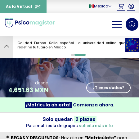
México
Aula Virtual
Calidad Europa. Sello español. La universidad online que
4
redefine tu futuro en México.
0
1
desde
¿Tienes dudas?
4,651.63 MXN
¡Matrícula abierta!
Comienza ahora.
¿Necesitas más información
Solo quedan
2 plazas
sobre un curso?
Para matrícula de grupos
solicita más info
BECAS Y DESCUENTOS:
Haz clic en
“Matricúlate”
para