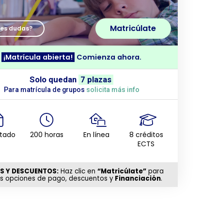
Matricúlate
nes dudas?
¡Matrícula abierta!
Comienza ahora.
Solo quedan
7 plazas
Para matrícula de grupos
solicita más info
itado
200 horas
En línea
8 créditos
ECTS
S Y DESCUENTOS:
Haz clic en
“Matricúlate”
para
as opciones de pago, descuentos y
Financiación
.