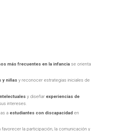
itas más información sobre un curso?
nos más frecuentes en la infancia
se orienta
 y niñas
y reconocer estrategias iniciales de
intelectuales
y diseñar
experiencias de
 sus intereses.
das a
estudiantes con discapacidad
en
 favorecer la participación, la comunicación y