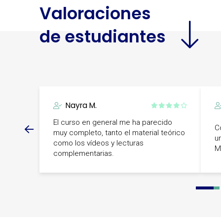
Valoraciones
de estudiantes
Nayra M.
El curso en general me ha parecido
C
muy completo, tanto el material teórico
u
como los vídeos y lecturas
M
complementarias.
0
1