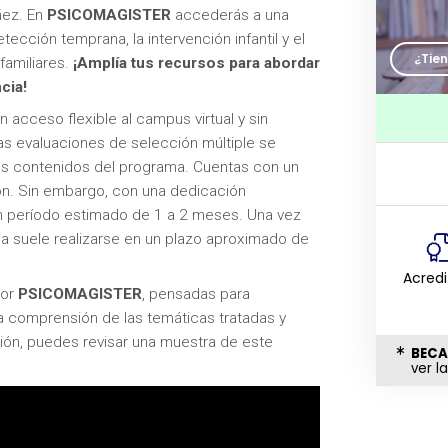
ñez. En
PSICOMAGISTER
accederás a una
etección temprana, la intervención infantil y el
¿Tie
familiares.
¡Amplía tus recursos para abordar
cia!
 acceso flexible al campus virtual y sin
as evaluaciones de selección múltiple se
os contenidos del programa. Cuentas con un
n. Sin embargo, con una dedicación
 un período estimado de 1 a 2 meses. Una vez
ma suele realizarse en un plazo aproximado de
Acred
por
PSICOMAGISTER
, pensadas para
la comprensión de las temáticas tratadas y
ción, puedes revisar una muestra de este
BECA
ver l