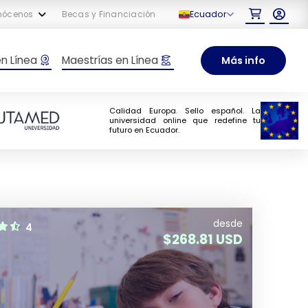
Ecuador
nócenos
Becas y Financiación
en Línea
Maestrías en Línea
Más info
Calidad Europa. Sello español. La
universidad online que redefine tu
futuro en Ecuador.
desde
4
$
268.81 USD