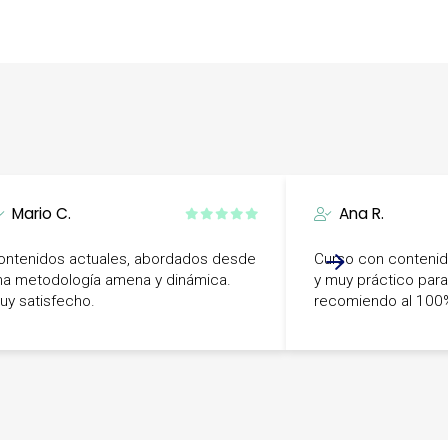
Mario C.
Ana R.
ontenidos actuales, abordados desde
Curso con conteni
na metodología amena y dinámica.
y muy práctico para 
uy satisfecho.
recomiendo al 100
-