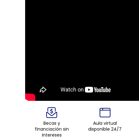
Becas y
Aula virtual
financiación sin
disponible 24/7
intereses