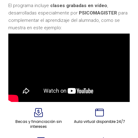
El programa incluye
clases
grabadas en vídeo
,
desarrolladas especialmente por
PSICOMAGISTER
para
complementar el aprendizaje del alumnado, como se
muestra en este ejemplo:
Becas y financiación sin
Aula virtual disponible 24/7
intereses