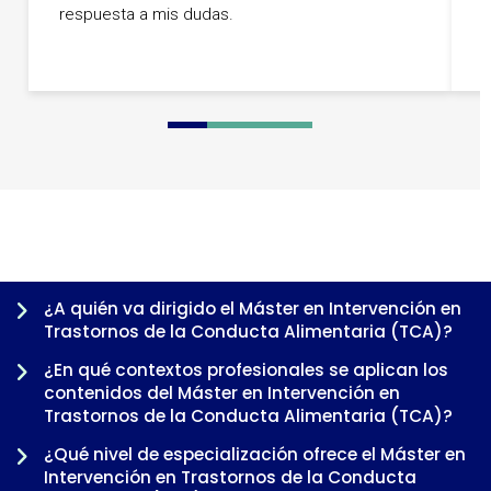
respuesta a mis dudas.
h
m
0
1
2
3
4
5
6
7
8
¿A quién va dirigido el Máster en Intervención en
Trastornos de la Conducta Alimentaria (TCA)?
¿En qué contextos profesionales se aplican los
contenidos del Máster en Intervención en
Trastornos de la Conducta Alimentaria (TCA)?
¿Qué nivel de especialización ofrece el Máster en
Intervención en Trastornos de la Conducta