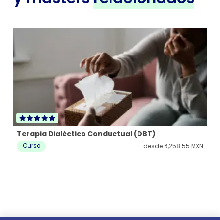
Terapia Dialéctico Conductual (DBT)
Te
Curso
C
desde
6,258.55 MXN
 MXN