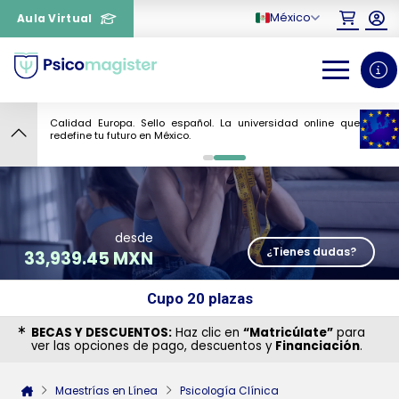
México
Aula Virtual
Calidad Europa. Sello español. La universidad online que
9
redefine tu futuro en México.
0
1
desde
¿Tienes dudas?
33,939.45 MXN
Cupo 20 plazas
BECAS Y DESCUENTOS:
Haz clic en
“Matricúlate”
para
ver las opciones de pago, descuentos y
Financiación
.
¿Necesitas más información
Maestrías en Línea
Psicología Clínica
sobre un curso?