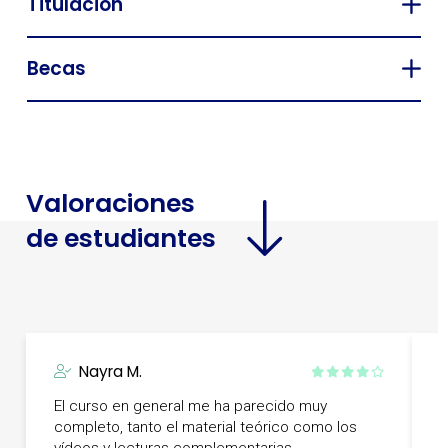
Titulación
Becas
Valoraciones
de estudiantes
Nayra M.
El curso en general me ha parecido muy
C
completo, tanto el material teórico como los
m
vídeos y lecturas complementarias.