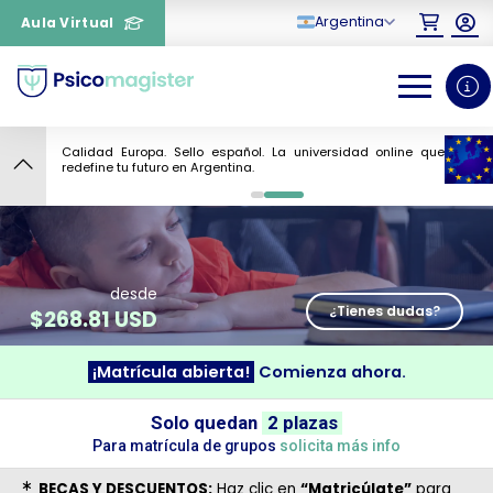
Argentina
Aula Virtual
Calidad Europa. Sello español. La universidad online que
4
redefine tu futuro en Argentina.
0
1
desde
¿Tienes dudas?
$
268.81 USD
¡Matrícula abierta!
Comienza ahora.
¿Necesitas más información
Solo quedan
2 plazas
sobre un curso?
Para matrícula de grupos
solicita más info
BECAS Y DESCUENTOS:
Haz clic en
“Matricúlate”
para