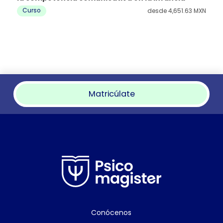
Curso
 MXN
desde
4,651.63 MXN
Matricúlate
Conócenos