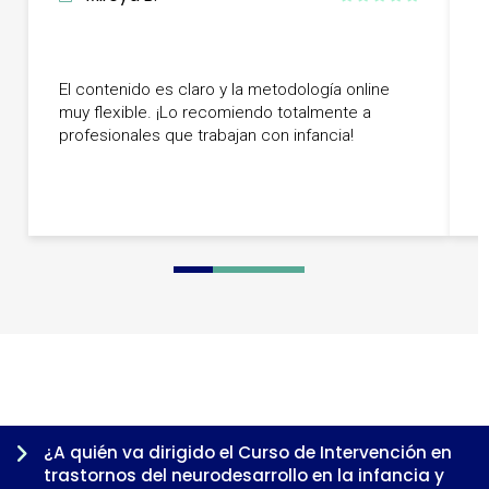
El contenido es claro y la metodología online
B
muy flexible. ¡Lo recomiendo totalmente a
p
profesionales que trabajan con infancia!
0
1
2
3
4
5
6
7
¿A quién va dirigido el Curso de Intervención en
trastornos del neurodesarrollo en la infancia y