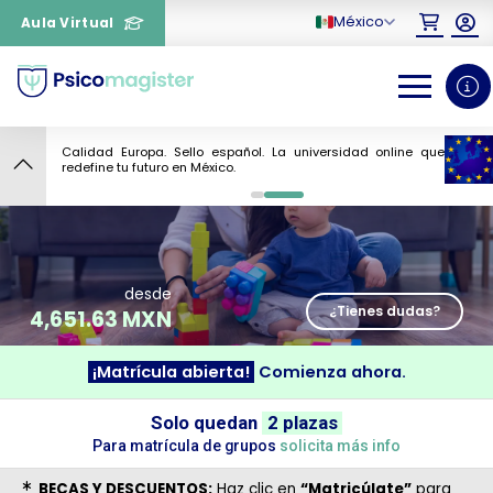
México
Aula Virtual
Calidad Europa. Sello español. La universidad online que
8
redefine tu futuro en México.
0
1
desde
¿Tienes dudas?
4,651.63 MXN
¡Matrícula abierta!
Comienza ahora.
Solo quedan
2 plazas
¿Necesitas más información
Para matrícula de grupos
solicita más info
sobre un curso?
BECAS Y DESCUENTOS:
Haz clic en
“Matricúlate”
para