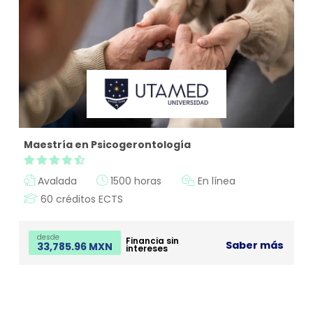
Maestría en Psicogerontología
Avalada
1500 horas
En línea
60 créditos ECTS
desde
Financia sin
Saber más
33,785.96 MXN
intereses