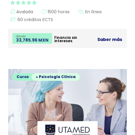
Avalada
1500 horas
En línea
60 créditos ECTS
desde
Financia sin
Saber más
33,785.96 MXN
intereses
Curso
» Psicología Clínica