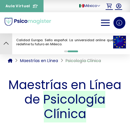
México
Aula Virtual
Calidad Europa. Sello español. La universidad online que
redefine tu futuro en México.
¿Necesitas más información
0
1
sobre un curso?
Maestrías en Línea
Psicología Clínica
Maestrías en Línea
de
Psicología
Clínica