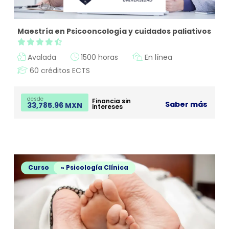
Maestría en Psicooncología y cuidados paliativos
Avalada
1500 horas
En línea
60 créditos ECTS
desde
Financia sin
Saber más
33,785.96 MXN
intereses
Curso
» Psicología Clínica