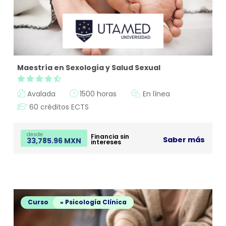
Maestría en Sexología y Salud Sexual
Avalada
1500 horas
En línea
60 créditos ECTS
desde
Financia sin
Saber más
33,785.96 MXN
intereses
Curso
» Psicología Clínica