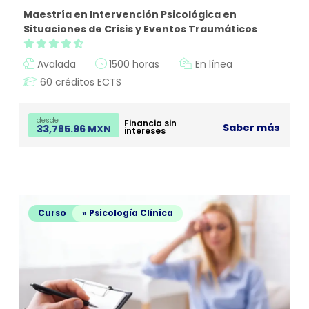
Maestría en Intervención Psicológica en
Situaciones de Crisis y Eventos Traumáticos
Avalada
1500 horas
En línea
60 créditos ECTS
desde
Financia sin
Saber más
33,785.96 MXN
intereses
Curso
» Psicología Clínica