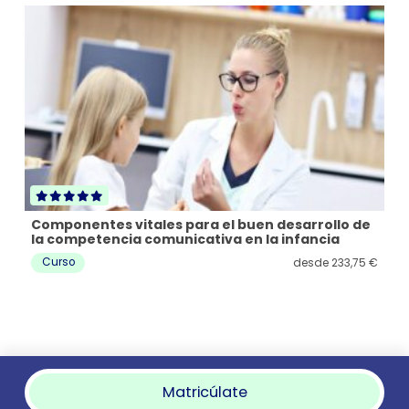
Componentes vitales para el buen desarrollo de
Pr
la competencia comunicativa en la infancia
en
50
€
Curso
C
desde
233,75
€
Matricúlate