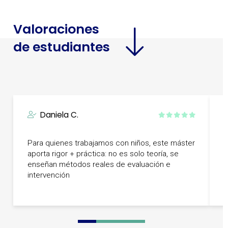
Valoraciones
de estudiantes
Daniela C.
Para quienes trabajamos con niños, este máster
L
aporta rigor + práctica: no es solo teoría, se
r
enseñan métodos reales de evaluación e
h
intervención
e
0
1
2
3
4
5
6
7
8