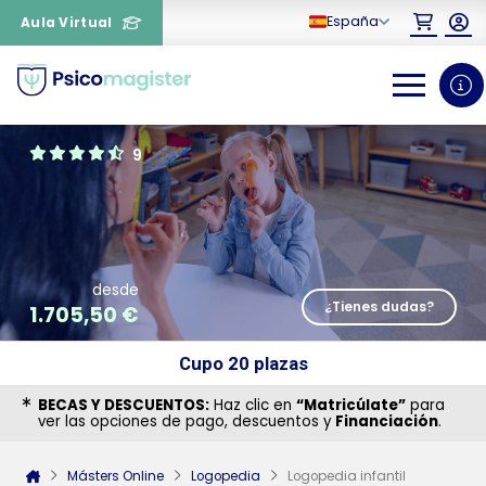
España
Aula Virtual
0
1
9
desde
¿Tienes dudas?
1.705,50
€
Cupo 20 plazas
¿Necesitas más información
BECAS Y DESCUENTOS:
Haz clic en
“Matricúlate”
para
ver las opciones de pago, descuentos y
Financiación
.
sobre un curso?
Másters Online
Logopedia
Logopedia infantil