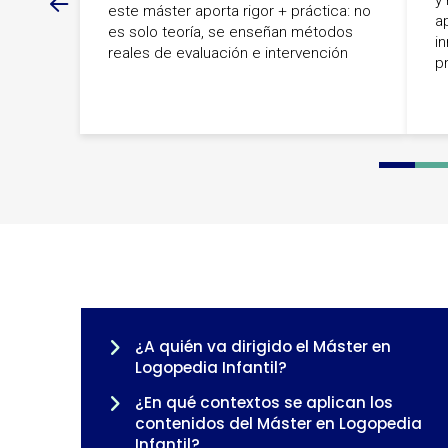
y
este máster aporta rigor + práctica: no
a
es solo teoría, se enseñan métodos
i
reales de evaluación e intervención
p
0
1
2
3
¿A quién va dirigido el Máster en
Logopedia Infantil?
¿En qué contextos se aplican los
contenidos del Máster en Logopedia
Infantil?