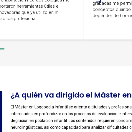
 rehabilitación neuropsicológica me
grabadas me permit
portaron herramientas útiles e
conceptos cuando l
nnovadoras que ya utilizo en mi
depender de horario
ráctica profesional.
-
4
¿A quién va dirigido el Máster en
El Máster en Logopedia Infantil se orienta a titulados y profesiona
interesados en profundizar en los procesos de evaluación e interve
-
deglución en población infantil. Los contenidos requieren conocim
neurolingüísticas, así como capacidad para analizar dificultades 