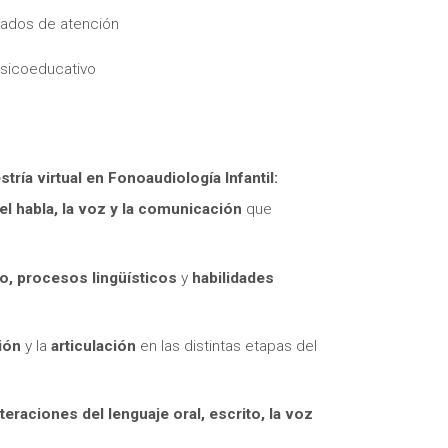
ivados de atención
 psicoeducativo
itas más información sobre un curso?
tría virtual en Fonoaudiología Infantil:
 el habla, la voz y la comunicación
que
vo, procesos lingüísticos
y
habilidades
ión
y la
articulación
en las distintas etapas del
lteraciones del lenguaje oral, escrito, la voz