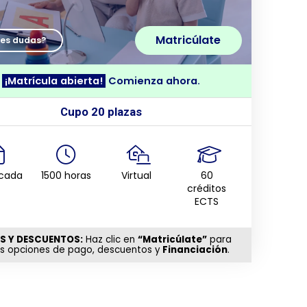
Matricúlate
nes dudas?
¡Matrícula abierta!
Comienza ahora.
Cupo 20 plazas
icada
1500 horas
Virtual
60
créditos
ECTS
S Y DESCUENTOS:
Haz clic en
“Matricúlate”
para
as opciones de pago, descuentos y
Financiación
.