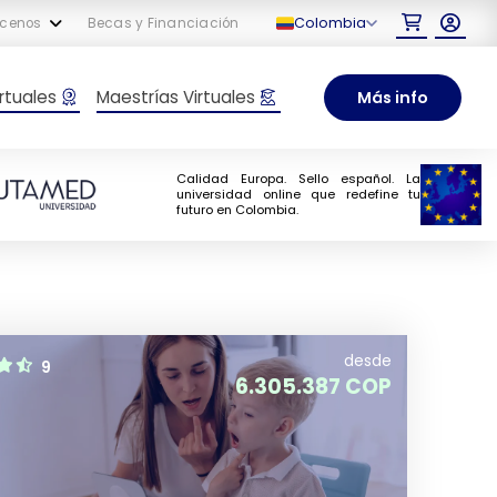
Colombia
cenos
Becas y Financiación
rtuales
Maestrías Virtuales
Más info
Calidad Europa. Sello español. La
universidad online que redefine tu
futuro en Colombia.
desde
9
6.305.387 COP