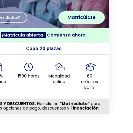
Matricúlate
nes dudas?
¡Matrícula abierta!
Comienza ahora.
Cupo 20 plazas
0%
1500 horas
Modalidad
60
ado
online
créditos
ECTS
S Y DESCUENTOS:
Haz clic en
“Matricúlate”
para
as opciones de pago, descuentos y
Financiación
.