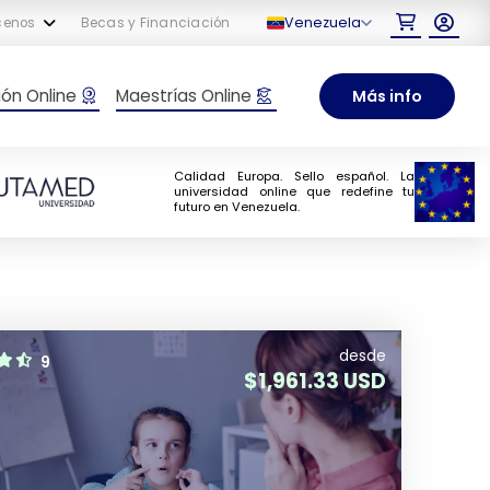
Venezuela
cenos
Becas y Financiación
ón Online
Maestrías Online
Más info
Calidad Europa. Sello español. La
universidad online que redefine tu
futuro en Venezuela.
desde
9
$
1,961.33 USD