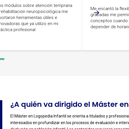
os módulos sobre atención temprana
Me encantó la flexib
 rehabilitación neuropsicológica me
grabadas me permit
portaron herramientas útiles e
conceptos cuando l
nnovadoras que ya utilizo en mi
depender de horario
ráctica profesional.
-
4
¿A quién va dirigido el Máster en
El Máster en Logopedia Infantil se orienta a titulados y profesiona
interesados en profundizar en los procesos de evaluación e interve
-