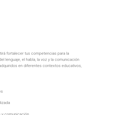
tirá fortalecer tus competencias para la
del lenguaje, el habla, la voz y la comunicación
 adquiridos en diferentes contextos educativos,
es
lizada
je y comunicación