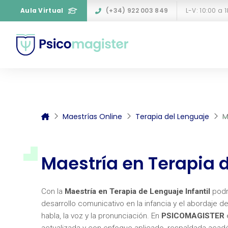
Aula Virtual
(+34) 922 003 849
L-V: 10:00 a 
Maestrías Online
Terapia del Lenguaje
M
Maestría en Terapia 
Con la
Maestría
en Terapia de Lenguaje Infantil
podr
desarrollo comunicativo en la infancia y el abordaje de
habla, la voz y la pronunciación. En
PSICOMAGISTER
e
actualizada y con enfoque aplicado, respaldada acadé