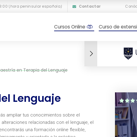
18:00 (hora peninsular española)
Contactar
Conó
Cursos Online
Curso de extensi
aestría en Terapia del Lenguaje
del Lenguaje
ás ampliar tus conocimientos sobre el
 alteraciones relacionadas con el lenguaje, el
ncontrarás una formación online flexible,
micamente y orientada a la práctica