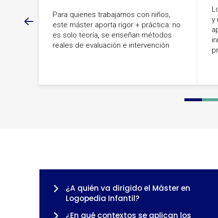
L
Para quienes trabajamos con niños,
y
este máster aporta rigor + práctica: no
a
es solo teoría, se enseñan métodos
i
reales de evaluación e intervención
p
0
1
2
3
¿A quién va dirigido el Máster en
Logopedia Infantil?
¿En qué contextos se aplican los