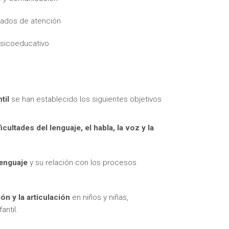
ivados de atención
 psicoeducativo
itas más información sobre un curso?
til
se han establecido los siguientes objetivos
ultades del lenguaje, el habla, la voz y la
lenguaje
y su relación con los procesos
ión y la articulación
en niños y niñas,
antil.