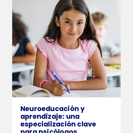
Neuroeducación y
itas más información sobre un curso?
aprendizaje: una
especialización clave
para psicólogos