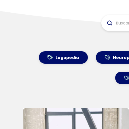
Submit
Search
Logopedia
Neurop