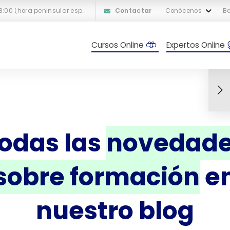
L-V: 10:00 a 18:00 (hora peninsular española)
Contactar
Conócenos
Be
Cursos Online
Expertos Online
odas las
novedad
sobre formación
e
nuestro blog