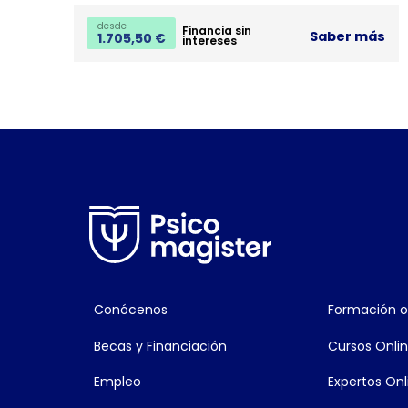
desde
Financia sin
Saber más
1.705,50
€
intereses
Conócenos
Formación o
Becas y Financiación
Cursos Onli
Empleo
Expertos Onl