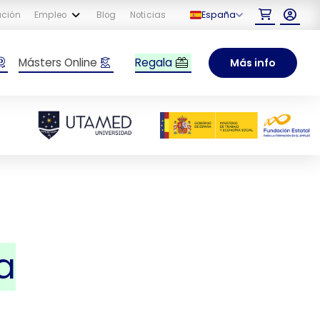
España
ación
Empleo
Blog
Noticias
Regala
Másters Online
Más info
a