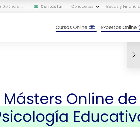
L-V: 10:00 a 18:00 (hora peninsular española)
Contactar
Conócenos
Becas y Financi
Cursos Online
Expertos Online
Másters Online de
Psicología Educativ