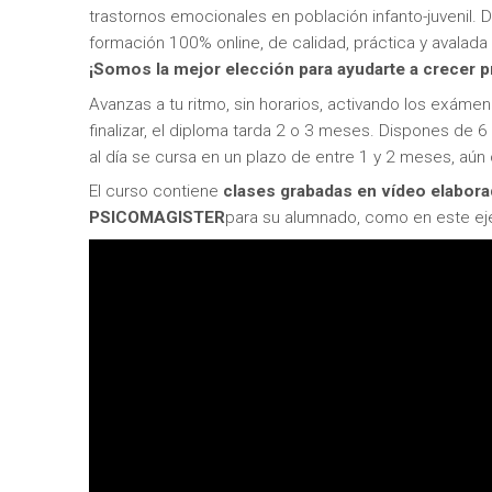
trastornos emocionales en población infanto-juvenil.
formación 100% online, de calidad, práctica y avalada
¡Somos la mejor elección para ayudarte a crecer 
Avanzas a tu ritmo, sin horarios, activando los exám
finalizar, el diploma tarda 2 o 3 meses. Dispones de 6
al día se cursa en un plazo de entre 1 y 2 meses, aún 
El curso contiene
clases grabadas en vídeo elabor
PSICOMAGISTER
para su alumnado, como en este ej