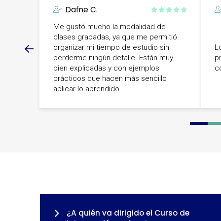
Dafne C.
Me gustó mucho la modalidad de
clases grabadas, ya que me permitió
organizar mi tiempo de estudio sin
L
perderme ningún detalle. Están muy
p
bien explicadas y con ejemplos
co
prácticos que hacen más sencillo
aplicar lo aprendido.
0
1
2
¿A quién va dirigido el Curso de