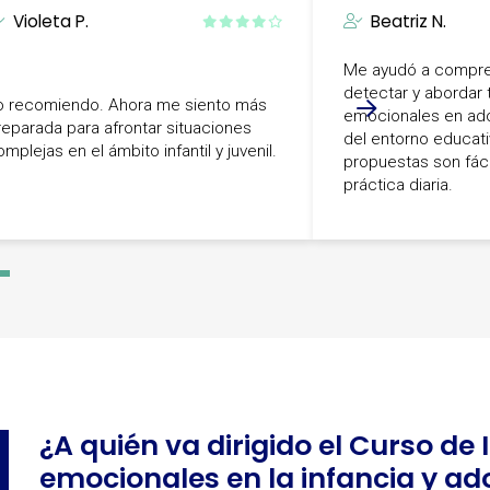
Violeta P.
Beatriz N.
Me ayudó a compr
detectar y abordar 
o recomiendo. Ahora me siento más
emocionales en ad
reparada para afrontar situaciones
del entorno educati
mplejas en el ámbito infantil y juvenil.
propuestas son fáci
práctica diaria.
-
3
¿A quién va dirigido el Curso de
emocionales en la infancia y ad