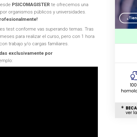
 Desde
PSICOMAGISTER
te ofrecemos una
 por organismos públicos y universidades.
¿Tie
profesionalmente!
enes test conforme vas superando temas. Tras
 meses para realizar el curso, pero con 1 hora
con trabajo y/o cargas familiares.
adas exclusivamente por
emplo:
10
homol
BECA
ver l