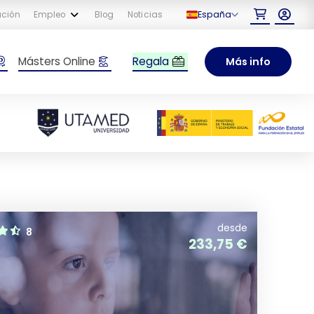
España
ación
Empleo
Blog
Noticias
Regala
Másters Online
Más info
desde
8
233,75
€