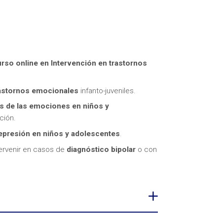
rso online en Intervención en trastornos
itas más información sobre un curso?
astornos emocionales
infanto-juveniles.
s de las emociones en niños y
ción.
depresión en niños y adolescentes
.
tervenir en casos de
diagnóstico bipolar
o con