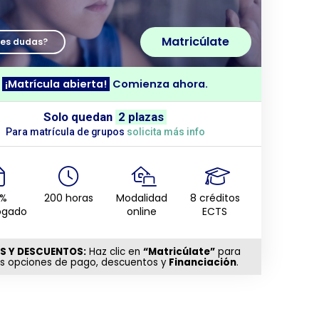
Matricúlate
nes dudas?
¡Matrícula abierta!
Comienza ahora.
Solo quedan
2 plazas
Para matrícula de grupos
solicita más info
0%
200 horas
Modalidad
8 créditos
ogado
online
ECTS
S Y DESCUENTOS:
Haz clic en
“Matricúlate”
para
as opciones de pago, descuentos y
Financiación
.