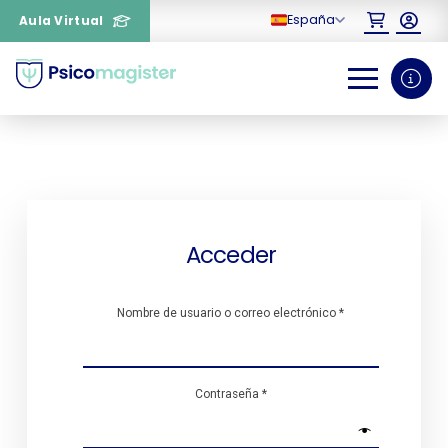
España
Aula Virtual
0
1
¿Necesitas más
información sobre un
curso?
Acceder
Nombre de usuario o correo electrónico
*
Contraseña
*