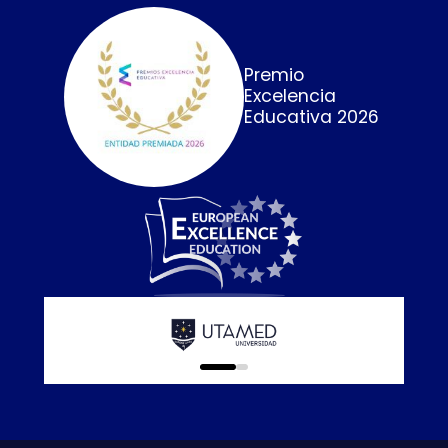
Premio
Excelencia
Educativa 2026
Calidad E
online que
0
1