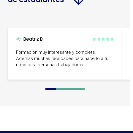
Beatriz B.
Formación muy interesante y completa.
F
Además muchas facilidades para hacerlo a tu
i
ritmo para personas trabajadoras.
0
1
2
3
4
5
6
7
8