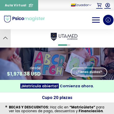
Ecuador
Aula Virtual
9
0
1
desde
¿Tienes dudas?
$
1,978.38 USD
¡Matrícula abierta!
Comienza ahora.
¿Necesitas más información
Cupo 20 plazas
sobre un curso?
BECAS Y DESCUENTOS:
Haz clic en
“Matricúlate”
para
ver las opciones de pago, descuentos y
Financiación
.