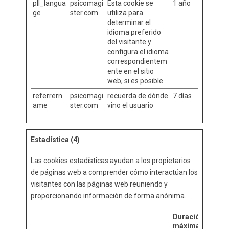
pll_langua
psicomagi
Esta cookie se
1 año
ge
ster.com
utiliza para
determinar el
idioma preferido
del visitante y
configura el idioma
correspondientem
ente en el sitio
web, si es posible.
referrern
psicomagi
recuerda de dónde
7 días
ame
ster.com
vino el usuario
Estadística (4)
Las cookies estadísticas ayudan a los propietarios
de páginas web a comprender cómo interactúan los
visitantes con las páginas web reuniendo y
proporcionando información de forma anónima.
Duración
máxima