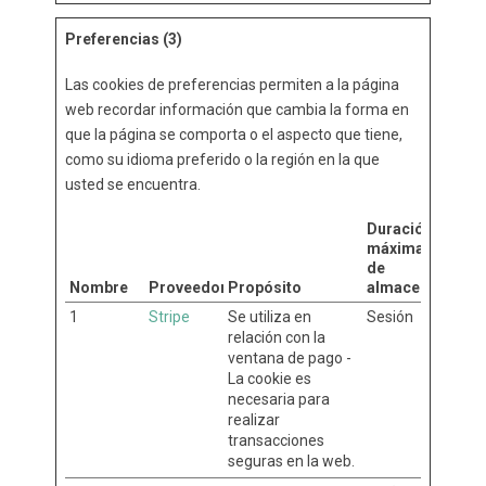
Preferencias (3)
Las cookies de preferencias permiten a la página
web recordar información que cambia la forma en
que la página se comporta o el aspecto que tiene,
como su idioma preferido o la región en la que
usted se encuentra.
Duración
máxima
de
Nombre
Proveedor
Propósito
almacenamient
1
Stripe
Se utiliza en
Sesión
relación con la
ventana de pago -
La cookie es
necesaria para
realizar
transacciones
seguras en la web.