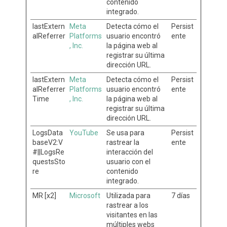
contenido
integrado.
lastExtern
Meta
Detecta cómo el
Persist
alReferrer
Platforms
usuario encontró
ente
, Inc.
la página web al
registrar su última
dirección URL.
lastExtern
Meta
Detecta cómo el
Persist
alReferrer
Platforms
usuario encontró
ente
Time
, Inc.
la página web al
registrar su última
dirección URL.
LogsData
YouTube
Se usa para
Persist
baseV2:V
rastrear la
ente
#||LogsRe
interacción del
questsSto
usuario con el
re
contenido
integrado.
MR [x2]
Microsoft
Utilizada para
7 días
rastrear a los
visitantes en las
múltiples webs