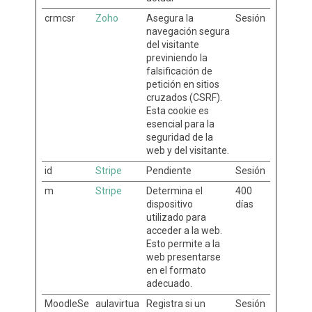
crmcsr
Zoho
Asegura la
Sesión
navegación segura
del visitante
previniendo la
falsificación de
petición en sitios
cruzados (CSRF).
Esta cookie es
esencial para la
seguridad de la
web y del visitante.
id
Stripe
Pendiente
Sesión
m
Stripe
Determina el
400
dispositivo
días
utilizado para
acceder a la web.
Esto permite a la
web presentarse
en el formato
adecuado.
MoodleSe
aulavirtua
Registra si un
Sesión