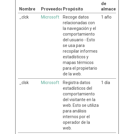
de
Nombre
Proveedor
Propósito
almacenamient
_clck
Microsoft
Recoge datos
1 año
relacionadas con
la navegación y el
comportamiento
del usuario - Esto
se usa para
recopilar informes
estadísticos y
mapas térmicos
para el propietario
de la web.
_clsk
Microsoft
Registra datos
1 día
estadísticos del
comportamiento
del visitante en la
web. Esto se utiliza
para análisis
internos por el
operador de la
web.