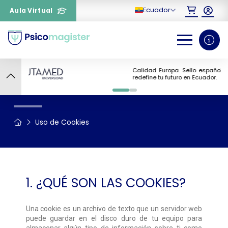
Ecuador
Aula Virtual
Ca
Uso de Cookies
re
0
1
Uso de Cookies
¿Necesitas más información
1. ¿QUÉ SON LAS COOKIES?
sobre un curso?
Una cookie es un archivo de texto que un servidor web
puede guardar en el disco duro de tu equipo para