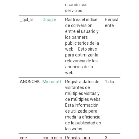
usando sus
servicios.
_gcl_ls
Google
Rastrea el índice
Persist
de conversión
ente
entre el usuario y
los banners
publicitarios de la
web – Esto sirve
para optimizar la
relevancia de los
anuncios de la
web.
ANONCHK
Microsoft
Registra datos de
1 día
visitantes de
múltiples visitas y
de múltiples webs.
Esta información
es utilizada para
medir la eficiencia
de la publicidad en
las webs.
cee
capig.psic
Registra una
3