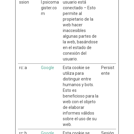
ssion
l.psicoma
usuario está
gister.co
conectado – Esto
m
permite al
propietario de la
web hacer
inaccesibles
algunas partes de
la web, basándose
en el estado de
conexión del
usuario.
rc::a
Google
Esta cookie se
Persist
utiliza para
ente
distinguir entre
humanos y bots.
Esto es
beneficioso para la
web con el objeto
de elaborar
informes válidos
sobre el uso de su
web.
rc::b
Google
Esta cookie se
Sesión