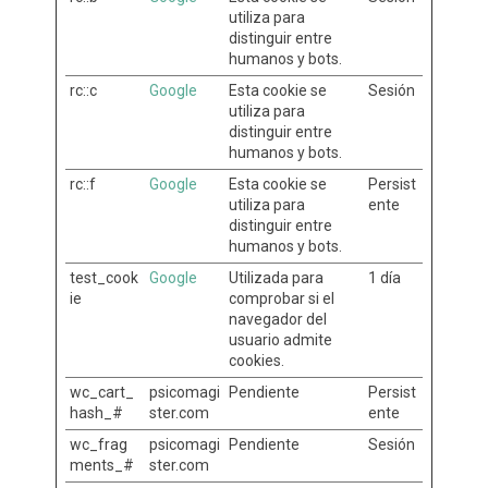
utiliza para
distinguir entre
humanos y bots.
rc::c
Google
Esta cookie se
Sesión
utiliza para
distinguir entre
humanos y bots.
rc::f
Google
Esta cookie se
Persist
utiliza para
ente
distinguir entre
humanos y bots.
test_cook
Google
Utilizada para
1 día
ie
comprobar si el
navegador del
usuario admite
cookies.
wc_cart_
psicomagi
Pendiente
Persist
hash_#
ster.com
ente
wc_frag
psicomagi
Pendiente
Sesión
ments_#
ster.com