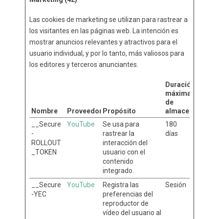
Las cookies de marketing se utilizan para rastrear a
los visitantes en las páginas web. La intención es
mostrar anuncios relevantes y atractivos para el
usuario individual, y por lo tanto, más valiosos para
los editores y terceros anunciantes.
Duración
máxima
de
Nombre
Proveedor
Propósito
almacenamient
__Secure
YouTube
Se usa para
180
-
rastrear la
días
ROLLOUT
interacción del
_TOKEN
usuario con el
contenido
integrado.
__Secure
YouTube
Registra las
Sesión
-YEC
preferencias del
reproductor de
vídeo del usuario al