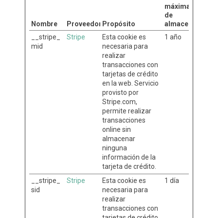
máxima
de
Nombre
Proveedor
Propósito
almacenamient
__stripe_
Stripe
Esta cookie es
1 año
mid
necesaria para
realizar
transacciones con
tarjetas de crédito
en la web. Servicio
provisto por
Stripe.com,
permite realizar
transacciones
online sin
almacenar
ninguna
información de la
tarjeta de crédito.
__stripe_
Stripe
Esta cookie es
1 día
sid
necesaria para
realizar
transacciones con
tarjetas de crédito