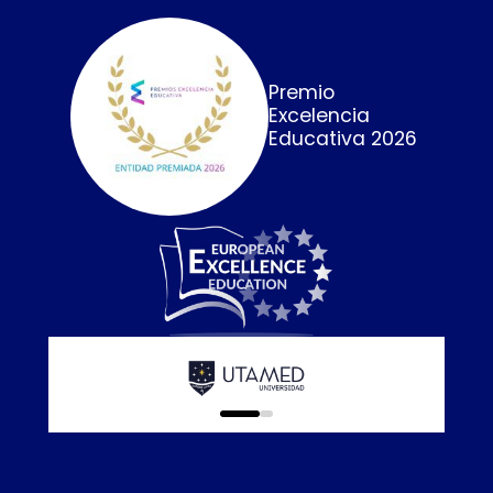
Premio
Excelencia
Educativa 2026
Calidad E
online que
0
1