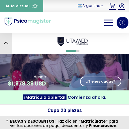
Argentina
Aula Virtual
9
0
1
desde
¿Tienes dudas?
$
1,978.38 USD
¡Matrícula abierta!
Comienza ahora.
¿Necesitas más información
Cupo 20 plazas
sobre un curso?
BECAS Y DESCUENTOS:
Haz clic en
“Matricúlate”
para
ver las opciones de pago, descuentos y
Financiación
.