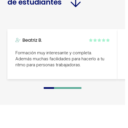
de estudiantes
Beatriz B.
Formación muy interesante y completa.
F
Además muchas facilidades para hacerlo a tu
i
ritmo para personas trabajadoras.
0
1
2
3
4
5
6
7
8