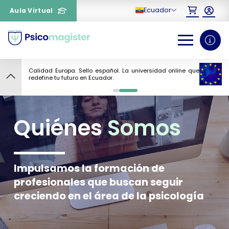
Ecuador
Aula Virtual
¿Necesitas más información
Calidad Europa. Sello español. La universidad online que
redefine tu futuro en Ecuador.
sobre un curso?
0
1
Quiénes
Somos
Impulsamos la formación de
profesionales que buscan seguir
creciendo en el área de la psicología