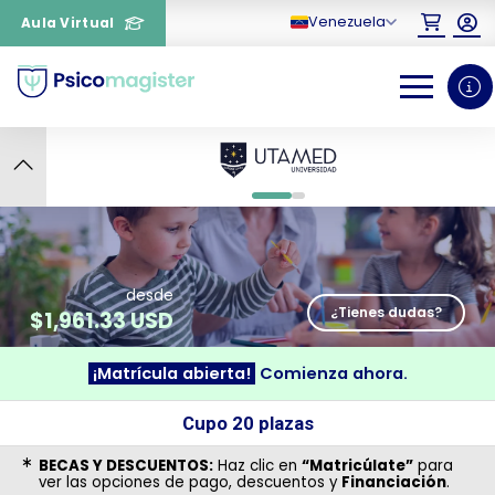
Venezuela
Aula Virtual
9
0
1
desde
¿Tienes dudas?
$
1,961.33 USD
¡Matrícula abierta!
Comienza ahora.
¿Necesitas más información
sobre un curso?
Cupo 20 plazas
BECAS Y DESCUENTOS:
Haz clic en
“Matricúlate”
para
ver las opciones de pago, descuentos y
Financiación
.