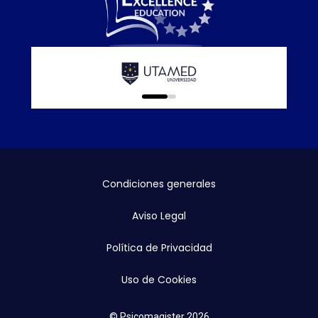
Calidad E
online que
0
1
Condiciones generales
Aviso Legal
Política de Privacidad
Uso de Cookies
© Psicomagister 2026