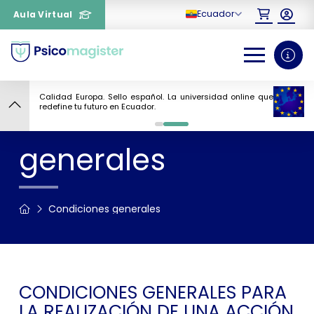
Ecuador
Aula Virtual
Calidad Europa. Sello español. La universidad online que
Condiciones
redefine tu futuro en Ecuador.
0
1
generales
¿Necesitas más información
sobre un curso?
Condiciones generales
CONDICIONES GENERALES PARA
LA REALIZACIÓN DE UNA ACCIÓN