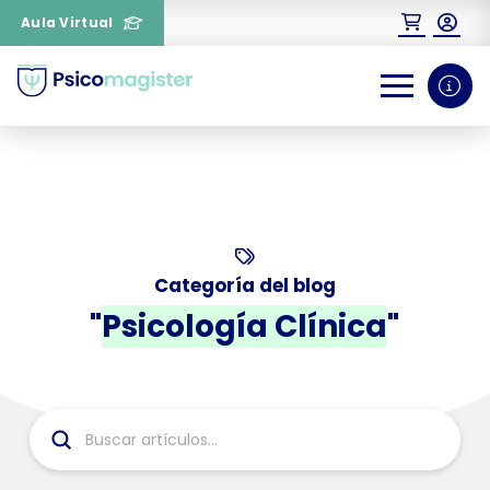
Aula Virtual
0
1
¿Necesitas más información
sobre un curso?
Categoría del blog
"
Psicología Clínica
"
Submit
Search