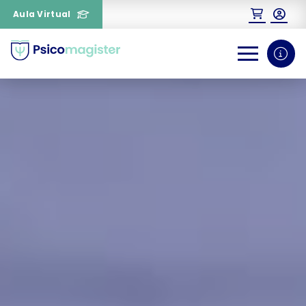
Aula Virtual
0
1
¿Necesitas más información
sobre un curso?