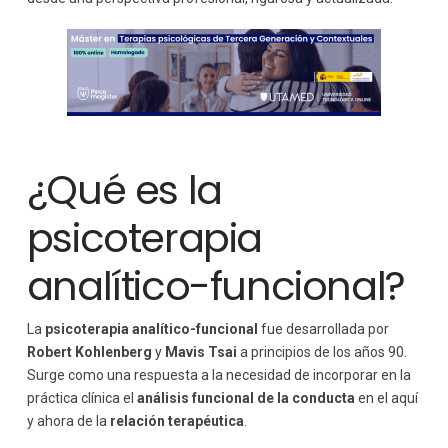
Ventajas de formarse en psicoterapia analítico-
funcional
Desafíos y consideraciones éticas
¿Qué es la
psicoterapia
analítico-funcional?
La
psicoterapia analítico-funcional
fue desarrollada por
Robert Kohlenberg
y
Mavis Tsai
a principios de los años 90.
Surge como una respuesta a la necesidad de incorporar en la
práctica clínica el
análisis funcional de la conducta
en el aquí
y ahora de la
relación terapéutica
.