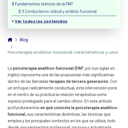
Fundamentos teóricos de la FAP
Conductismo radical y análisis funcional
Reglas de oro de la FAP
˅
Ver todos los contenidos
Características distintivas de la psicoterapia analítico-
funcional
Enfoque centrado en el aquí y ahora
Blog
Relación terapéutica como mecanismo de cambio
​Psicoterapia analítico-funcional: características y usos
Uso del reforzamiento natural
Usos clínicos de la FAP
Trastornos de la personalidad
La
psicoterapia analítico-funcional (FAP
, por sus siglas en
Ansiedad social y aislamiento
inglés) representa una de las propuestas más significativas
Problemas de apego y trauma relacional
dentro de las llamadas
terapias de tercera generación
. Con
un enfoque radicalmente conductual, esta intervención pone
Técnicas empleadas en la psicoterapia analítico-
funcional
en el centro de su práctica la relación terapéutica como
Autorrevelación del terapeuta
espacio privilegiado para el cambio clínico. En este artículo
Feedback en tiempo real
profundizaremos
en qué consiste la psicoterapia analítico-
funcional
, sus características distintivas, las técnicas que
Uso de metáforas conductuales
emplea y los principales contextos en los que se utiliza, todo
Diferencias con otras terapias de tercera generación
desde una perspectiva profesional, rigurosa y actualizada.