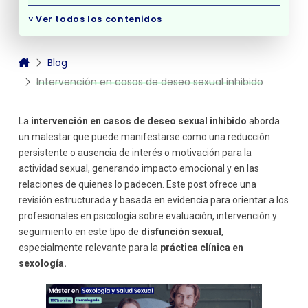
¿En qué consiste la Evaluación Diagnóstica Inicial?
˅
Ver todos los contenidos
Entrevista clínica
Aplicación de cuestionarios y pruebas
estandarizadas
Blog
Evaluación médica y hormonal
Intervención en casos de deseo sexual inhibido
Evaluación de la pareja (si aplica)
Registro del comportamiento y autoobservación
La
intervención en casos de deseo sexual inhibido
aborda
Estrategias de intervención
un malestar que puede manifestarse como una reducción
Eliminación de barreras emocionales
persistente o ausencia de interés o motivación para la
Autoconocimiento corporal
actividad sexual, generando impacto emocional y en las
Educación y desmontaje de mitos
relaciones de quienes lo padecen. Este post ofrece una
Trabajo con fantasías
revisión estructurada y basada en evidencia para orientar a los
Terapia de pareja
profesionales en psicología sobre evaluación, intervención y
seguimiento en este tipo de
disfunción sexual
,
Técnicas conductuales y cognitivas
especialmente relevante para la
práctica clínica en
sexología.