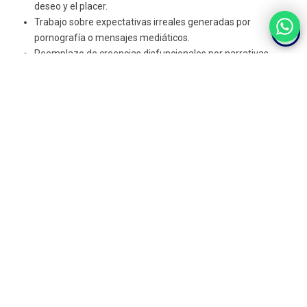
deseo y el placer.
Trabajo sobre expectativas irreales generadas por
pornografía o mensajes mediáticos.
Reemplazo de creencias disfuncionales por narrativas
empoderadoras y realistas.
Trabajo con fantasías
Explorar la fantasía puede reavivar el deseo. Desde la
terapia
erótica
, se anima al paciente a:
Identificar y expresar sus fantasías sin juicio.
Crear una “caja de herramientas” erótica personal —
escenarios, personajes, sensaciones— que estimulen la
imaginación y reconecten el deseo emocional y mental.
Incorporar
la fantasía como recurso terapéutico
para
contrarrestar la inhibición y fomentar un diálogo creativo y
no prescriptivo sobre el deseo.