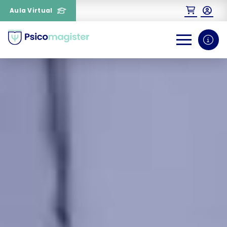
Aula Virtual
0
1
¿Necesitas más información
sobre un curso?