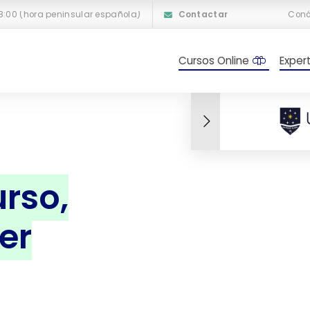
18:00 (hora peninsular española)
Contactar
Con
Cursos Online
Exper
rso,
er