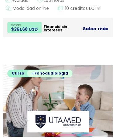
Avalado
250 horas
Modalidad online
10 créditos ECTS
desde
Financia sin
Saber más
$
361.68 USD
intereses
Curso
» Fonoaudiología