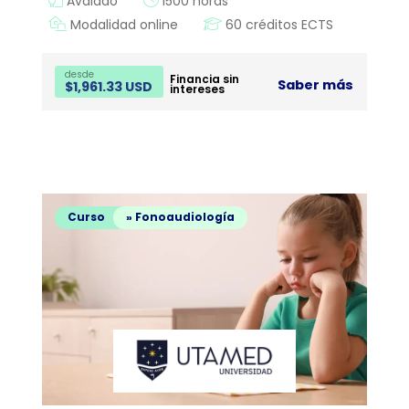
Avalado
1500 horas
Modalidad online
60 créditos ECTS
desde
Financia sin
Saber más
$
1,961.33 USD
intereses
Curso
» Fonoaudiología