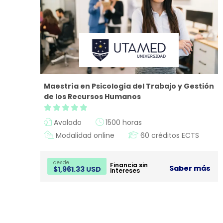
Maestría en Psicología del Trabajo y Gestión
de los Recursos Humanos
Avalado
1500 horas
Modalidad online
60 créditos ECTS
desde
Financia sin
Saber más
$
1,961.33 USD
intereses