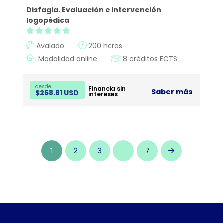
Disfagia. Evaluación e intervención
logopédica
Avalado
200 horas
Modalidad online
8 créditos ECTS
desde
Financia sin
Saber más
$
268.81 USD
intereses
1
2
3
…
7
Next