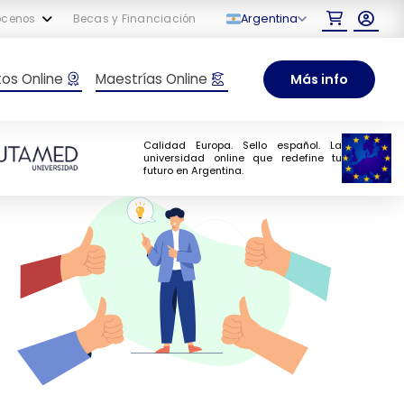
Argentina
ócenos
Becas y Financiación
tos Online
Maestrías Online
Más info
Calidad Europa. Sello español. La
universidad online que redefine tu
futuro en Argentina.