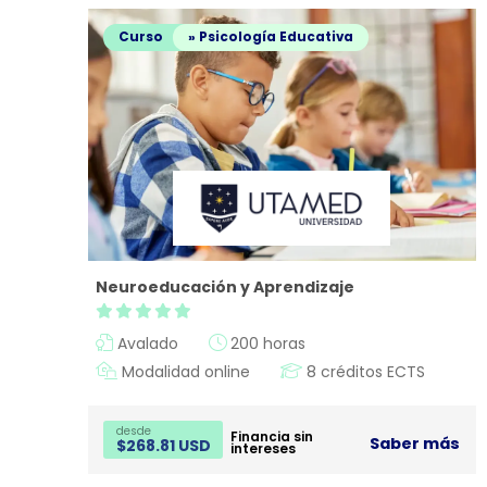
Curso
» Psicología Educativa
Neuroeducación y Aprendizaje
Avalado
200 horas
¿Neces
Modalidad online
8 créditos ECTS
desde
Financia sin
Saber más
$
268.81 USD
intereses