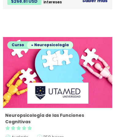
Saber más
$
268.81 USD
intereses
Curso
» Neuropsicología
Neuropsicología de las Funciones
Cognitivas