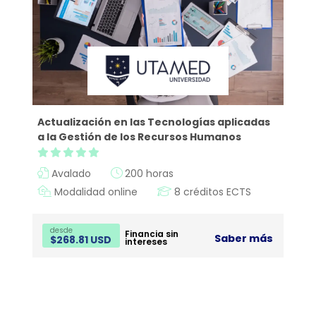
Actualización en las Tecnologías aplicadas
a la Gestión de los Recursos Humanos
Avalado
200 horas
Modalidad online
8 créditos ECTS
desde
Financia sin
Saber más
$
268.81 USD
intereses