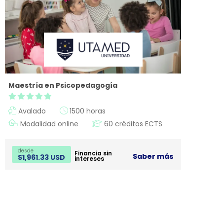
Maestría en Psicopedagogía
Avalado
1500 horas
Modalidad online
60 créditos ECTS
desde
Financia sin
Saber más
$
1,961.33 USD
intereses