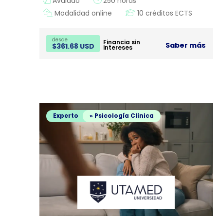
Avalado
250 horas
Modalidad online
10 créditos ECTS
desde
Financia sin
Saber más
$
361.68 USD
intereses
Experto
» Psicología Clínica