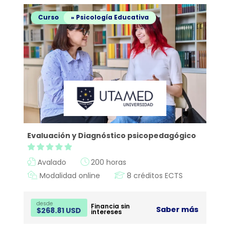
Curso
» Psicología Educativa
Evaluación y Diagnóstico psicopedagógico
Avalado
200 horas
itas más información sobre un curso?
Modalidad online
8 créditos ECTS
desde
Financia sin
Saber más
$
268.81 USD
intereses