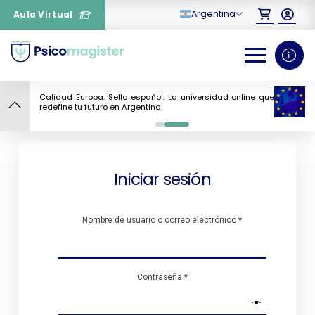
Argentina
Aula Virtual
¿Necesitas más
Calidad Europa. Sello español. La universidad online que
información sobre un
redefine tu futuro en Argentina.
curso?
0
1
Iniciar sesión
Nombre de usuario o correo electrónico
*
Contraseña
*