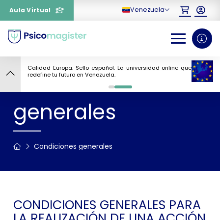
Venezuela
Aula Virtual
Calidad Europa. Sello español. La universidad online que
Condiciones
redefine tu futuro en Venezuela.
0
1
generales
¿Necesitas más información
sobre un curso?
Condiciones generales
CONDICIONES GENERALES PARA
LA REALIZACIÓN DE UNA ACCIÓN