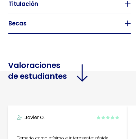
Titulación
Becas
Valoraciones
de estudiantes
Javier O.
T
Temario completísimo e interesante; rápida
g