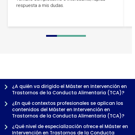
respuesta a mis dudas.
h
m
0
1
2
3
4
5
6
7
8
¿A quién va dirigido el Máster en Intervención en
Trastornos de la Conducta Alimentaria (TCA)?
¿En qué contextos profesionales se aplican los
contenidos del Máster en Intervención en
Trastornos de la Conducta Alimentaria (TCA)?
¿Qué nivel de especialización ofrece el Máster en
Intervención en Trastornos de la Conducta