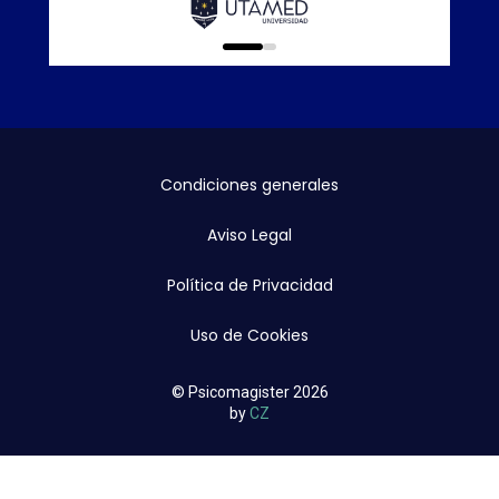
Calidad E
online que
0
1
Condiciones generales
Aviso Legal
Política de Privacidad
Uso de Cookies
© Psicomagister 2026
by
CZ