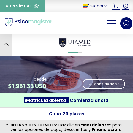
Ecuador
Aula Virtual
9
0
1
desde
¿Tienes dudas?
$
1,961.33 USD
¡Matrícula abierta!
Comienza ahora.
¿Necesitas más información
Cupo 20 plazas
sobre un curso?
BECAS Y DESCUENTOS:
Haz clic en
“Matricúlate”
para
ver las opciones de pago, descuentos y
Financiación
.