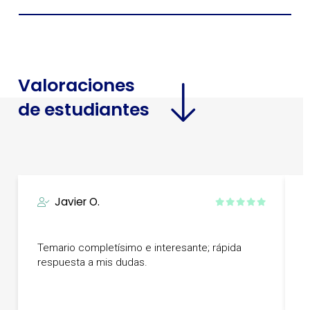
Valoraciones
de estudiantes
Javier O.
T
Temario completísimo e interesante; rápida
g
respuesta a mis dudas.
h
m