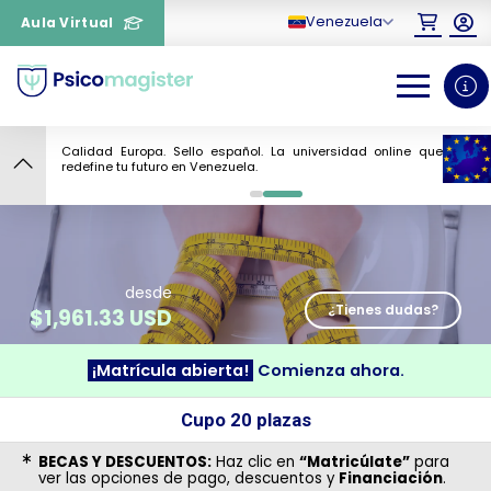
Venezuela
Aula Virtual
Calidad Europa. Sello español. La universidad online que
9
redefine tu futuro en Venezuela.
0
1
desde
¿Tienes dudas?
$
1,961.33 USD
¡Matrícula abierta!
Comienza ahora.
¿Necesitas más información
Cupo 20 plazas
sobre un curso?
BECAS Y DESCUENTOS:
Haz clic en
“Matricúlate”
para
ver las opciones de pago, descuentos y
Financiación
.