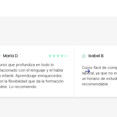
María D.
Isabel B.
urso que profundiza en todo lo
Curso fácil de comp
elacionado con el lenguaje y el habla
laboral, ya que no 
n infantil. Aprendizaje enriquecedor,
un horario de estudi
on la flexibilidad que da la formación
recomendable.
nline. Lo recomiendo.
-