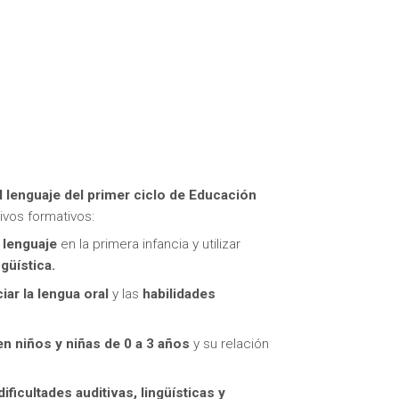
itas más información sobre un curso?
l lenguaje del primer ciclo de Educación
ivos formativos:
l lenguaje
en la primera infancia y utilizar
güística.
ar la lengua oral
y las
habilidades
n niños y niñas de 0 a 3 años
y su relación
ificultades auditivas, lingüísticas y