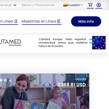
Ecuador
nócenos
Becas y Financiación
en Línea
Maestrías en Línea
Más info
Calidad Europa. Sello español. La
universidad online que redefine tu
futuro en Ecuador.
desde
4
$
268.81 USD