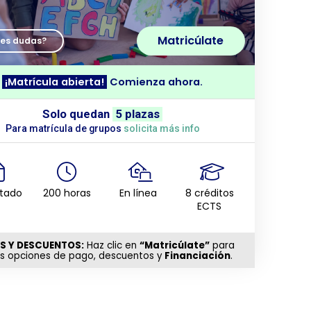
Matricúlate
nes dudas?
¡Matrícula abierta!
Comienza ahora.
Solo quedan
5 plazas
Para matrícula de grupos
solicita más info
itado
200 horas
En línea
8 créditos
ECTS
S Y DESCUENTOS:
Haz clic en
“Matricúlate”
para
as opciones de pago, descuentos y
Financiación
.