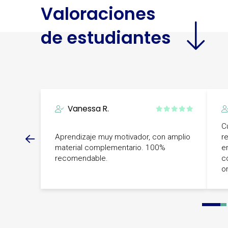
Valoraciones
de estudiantes
Vanessa R.
C
Aprendizaje muy motivador, con amplio
r
material complementario. 100%
e
recomendable.
c
o
0
1