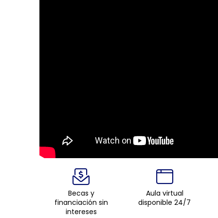
Becas y
Aula virtual
financiación sin
disponible 24/7
intereses