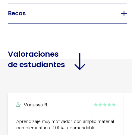
Becas
Valoraciones
de estudiantes
Vanessa R.
C
Aprendizaje muy motivador, con amplio material
c
complementario. 100% recomendable.
e
f