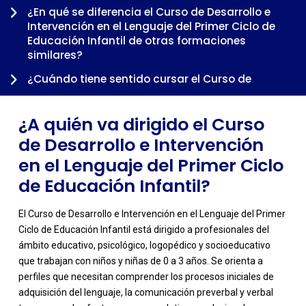
-
¿En qué se diferencia el Curso de Desarrollo e
Intervención en el Lenguaje del Primer Ciclo de
Educación Infantil de otras formaciones
similares?
¿Cuándo tiene sentido cursar el Curso de
Desarrollo e Intervención en el Lenguaje del Primer
Ciclo de Educación Infantil dentro de una
¿A quién va dirigido el Curso
trayectoria profesional?
de Desarrollo e Intervención
en el Lenguaje del Primer Ciclo
de Educación Infantil?
El Curso de Desarrollo e Intervención en el Lenguaje del Primer
Ciclo de Educación Infantil está dirigido a profesionales del
ámbito educativo, psicológico, logopédico y socioeducativo
que trabajan con niños y niñas de 0 a 3 años. Se orienta a
perfiles que necesitan comprender los procesos iniciales de
adquisición del lenguaje, la comunicación preverbal y verbal