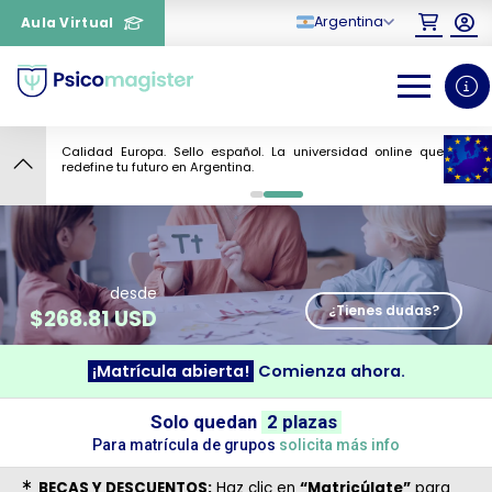
Argentina
Aula Virtual
Calidad Europa. Sello español. La universidad online que
4
redefine tu futuro en Argentina.
0
1
desde
¿Tienes dudas?
$
268.81 USD
¡Matrícula abierta!
Comienza ahora.
¿Necesitas más información
Solo quedan
2 plazas
sobre un curso?
Para matrícula de grupos
solicita más info
BECAS Y DESCUENTOS:
Haz clic en
“Matricúlate”
para