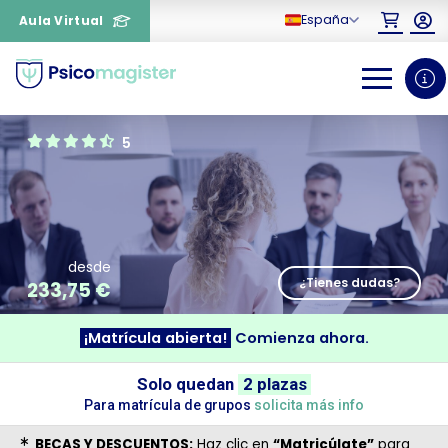
España
Aula Virtual
0
1
5
desde
¿Tienes dudas?
233,75
€
¡Matrícula abierta!
Comienza ahora.
¿Necesitas más información
sobre un curso?
Solo quedan
2 plazas
Para matrícula de grupos
solicita más info
BECAS Y DESCUENTOS:
Haz clic en
“Matricúlate”
para