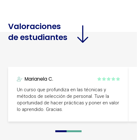
Valoraciones
de estudiantes
Marianela C.
Un curso que profundiza en las técnicas y
F
métodos de selección de personal. Tuve la
c
oportunidad de hacer prácticas y poner en valor
C
lo aprendido. Gracias.
p
0
1
2
3
4