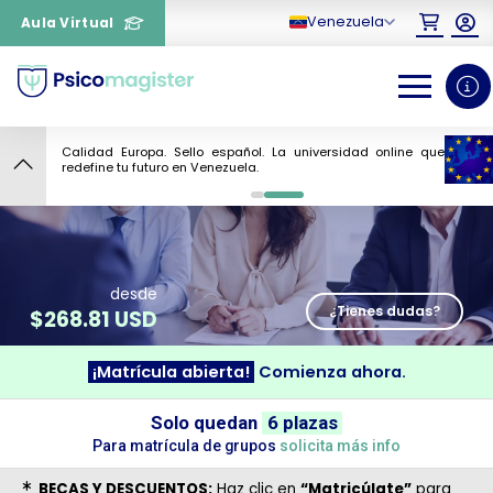
Venezuela
Aula Virtual
Calidad Europa. Sello español. La universidad online que
5
redefine tu futuro en Venezuela.
0
1
desde
¿Tienes dudas?
$
268.81 USD
¡Matrícula abierta!
Comienza ahora.
¿Necesitas más información
sobre un curso?
Solo quedan
6 plazas
Para matrícula de grupos
solicita más info
BECAS Y DESCUENTOS:
Haz clic en
“Matricúlate”
para