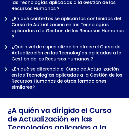
las Tecnologías aplicadas a la Gestión de los
Recursos Humanos ?
¿En qué contextos se aplican los contenidos del
Curso de Actualización en las Tecnologías
aplicadas a la Gestión de los Recursos Humanos
?
¿Qué nivel de especialización ofrece el Curso de
Actualización en las Tecnologías aplicadas a la
Gestión de los Recursos Humanos ?
-
¿En qué se diferencia el Curso de Actualización
en las Tecnologías aplicadas a la Gestión de los
Recursos Humanos de otras formaciones
similares?
¿Cuándo tiene sentido cursar el Curso de
Actualización en las Tecnologías aplicadas a la
¿A quién va dirigido el Curso
Gestión de los Recursos Humanos dentro de una
trayectoria profesional?
de Actualización en las
Tecnologías aplicadas a la