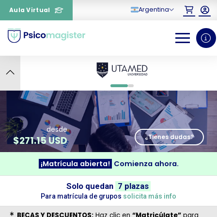
Argentina
Aula Virtual
5
0
1
desde
¿Tienes dudas?
$
271.15 USD
¡Matrícula abierta!
Comienza ahora.
¿Necesitas más información
Solo quedan
7 plazas
sobre un curso?
Para matrícula de grupos
solicita más info
BECAS Y DESCUENTOS:
Haz clic en
“Matricúlate”
para