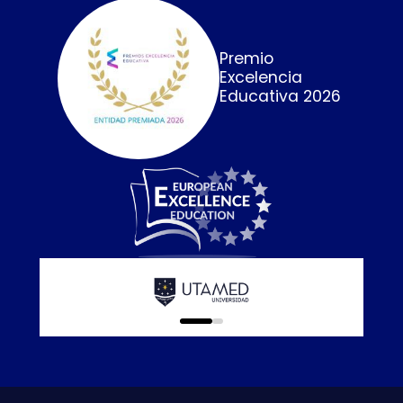
Premio
Excelencia
Educativa 2026
Calidad E
online que
0
1