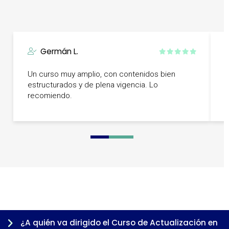
Germán L.
U
Un curso muy amplio, con contenidos bien
r
estructurados y de plena vigencia. Lo
t
recomiendo.
0
1
2
3
4
¿A quién va dirigido el Curso de Actualización en