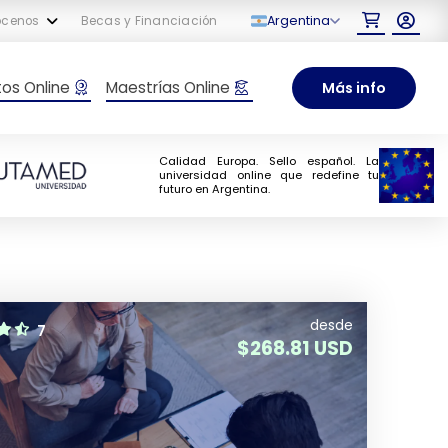
Argentina
ócenos
Becas y Financiación
tos Online
Maestrías Online
Más info
Calidad Europa. Sello español. La
universidad online que redefine tu
futuro en Argentina.
desde
7
$
268.81 USD