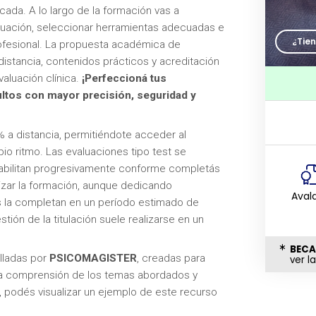
cada. A lo largo de la formación vas a
luación, seleccionar herramientas adecuadas e
¿Tie
rofesional. La propuesta académica de
stancia, contenidos prácticos y acreditación
evaluación clínica.
¡Perfeccioná tus
ltos con mayor precisión, seguridad y
% a distancia, permitiéndote acceder al
io ritmo. Las evaluaciones tipo test se
 habilitan progresivamente conforme completás
izar la formación, aunque dedicando
Aval
 la completan en un período estimado de
tión de la titulación suele realizarse en un
BECA
lladas por
PSICOMAGISTER
, creadas para
ver l
 la comprensión de los temas abordados y
, podés visualizar un ejemplo de este recurso