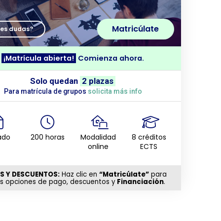
Matricúlate
nes dudas?
¡Matrícula abierta!
Comienza ahora.
Solo quedan
2 plazas
Para matrícula de grupos
solicita más info
ado
200 horas
Modalidad
8 créditos
online
ECTS
S Y DESCUENTOS:
Haz clic en
“Matricúlate”
para
as opciones de pago, descuentos y
Financiación
.