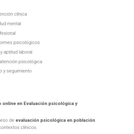
ención clínica
alud mental
fesional
nformes psicológicos
 aptitud laboral
itas más información sobre un curso?
atención psicológica
co y seguimiento
 online en Evaluación psicológica y
oceso de
evaluación psicológica en población
contextos clínicos.