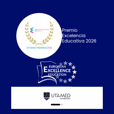
Premio
Excelencia
Educativa 2026
Calidad E
online que
0
1