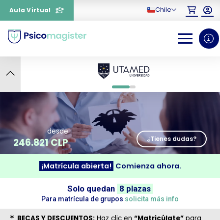
Chile
Aula Virtual
7
0
1
desde
¿Tienes dudas?
246.821 CLP
¡Matrícula abierta!
Comienza ahora.
¿Necesitas más información
Solo quedan
8 plazas
sobre un curso?
Para matrícula de grupos
solicita más info
BECAS Y DESCUENTOS:
Haz clic en
“Matricúlate”
para