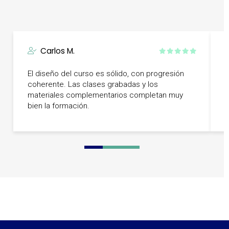
Carlos M.
E
El diseño del curso es sólido, con progresión
A
coherente. Las clases grabadas y los
p
materiales complementarios completan muy
m
bien la formación.
f
0
1
2
3
4
5
6