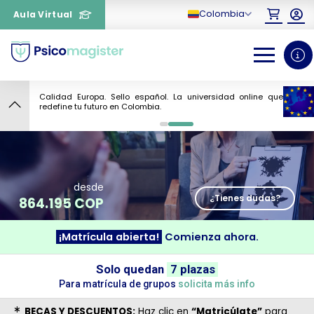
Colombia
Aula Virtual
Calidad Europa. Sello español. La universidad online que
7
redefine tu futuro en Colombia.
0
1
desde
¿Tienes dudas?
864.195 COP
¡Matrícula abierta!
Comienza ahora.
¿Necesitas más información
sobre un curso?
Solo quedan
7 plazas
Para matrícula de grupos
solicita más info
BECAS Y DESCUENTOS:
Haz clic en
“Matricúlate”
para