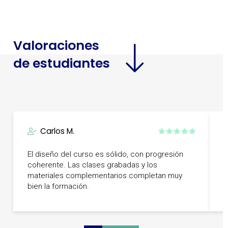
Valoraciones
de estudiantes
Carlos M.
E
El diseño del curso es sólido, con progresión
A
coherente. Las clases grabadas y los
p
materiales complementarios completan muy
m
bien la formación.
f