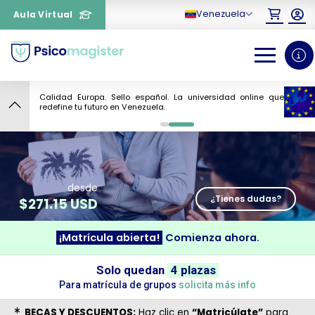
Venezuela
Aula Virtual
Calidad Europa. Sello español. La universidad online que
7
redefine tu futuro en Venezuela.
0
1
desde
¿Tienes dudas?
$
271.15 USD
¡Matrícula abierta!
Comienza ahora.
¿Necesitas más información
Solo quedan
4 plazas
sobre un curso?
Para matrícula de grupos
solicita más info
BECAS Y DESCUENTOS:
Haz clic en
“Matricúlate”
para