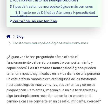
¿Qué son los trastornos neuropsicológicos?
Tipos de trastornos neuropsicológicos más comunes
Trastorno de Déficit de Atención e Hiperactividad
(TDAH)
˅
Ver todos los contenidos
Trastornos del Espectro Autista (TEA)
Trastornos del lenguaje
Trastorno Obsesivo-Compulsivo (TOC)
Blog
Demencia
Trastornos neuropsicológicos más comunes
Trastornos de ansiedad
Trastornos del sueño
¿Alguna vez te has preguntado cómo afecta el
Trastornos del estado de ánimo
funcionamiento del cerebro a nuestro comportamiento y
Diagnóstico y tratamiento
capacidades?
Los trastornos neuropsicológicos
pueden
Importancia del diagnóstico temprano
tener un impacto significativo en la vida diaria de una persona.
En este artículo, vamos a explorar algunos de los trastornos
neuropsicológicos
más comunes
, sus síntomas y cómo se
diagnostican. Pero antes, imagina que un día te despiertas y
algo tan simple como recordar tu nombre o encontrar el
camino a casa se convierte en un desafío. Intrigante, ¿verdad?