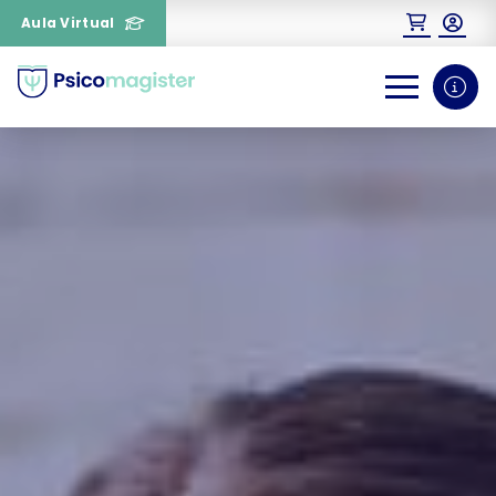
Aula Virtual
0
1
¿Necesitas más información
sobre un curso?