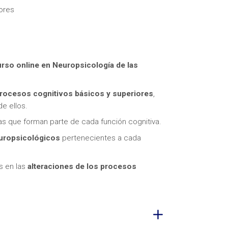
ores
rso online en Neuropsicología de las
itas más información sobre un curso?
rocesos cognitivos básicos y superiores
,
e ellos.
as que forman parte de cada función cognitiva.
uropsicológicos
pertenecientes a cada
s en las
alteraciones de los procesos