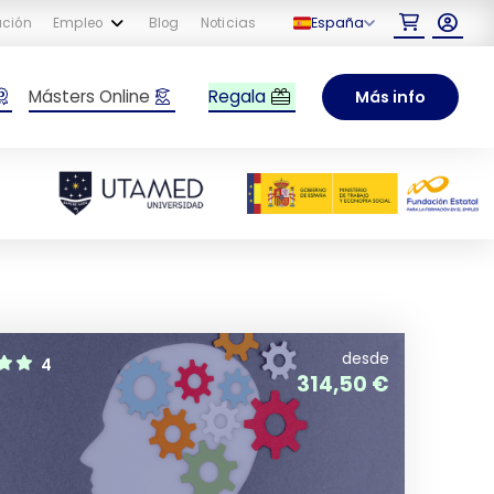
España
ación
Empleo
Blog
Noticias
Regala
Másters Online
Más info
desde
4
314,50
€