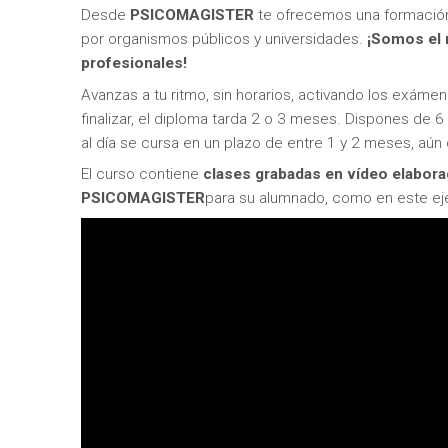
Desde
PSICOMAGISTER
te ofrecemos una formación 
por organismos públicos y universidades.
¡Somos el 
profesionales!
Avanzas a tu ritmo, sin horarios, activando los exám
finalizar, el diploma tarda 2 o 3 meses. Dispones de 6
al día se cursa en un plazo de entre 1 y 2 meses, aún 
El curso contiene
clases grabadas en vídeo elabor
PSICOMAGISTER
para su alumnado, como en este ej