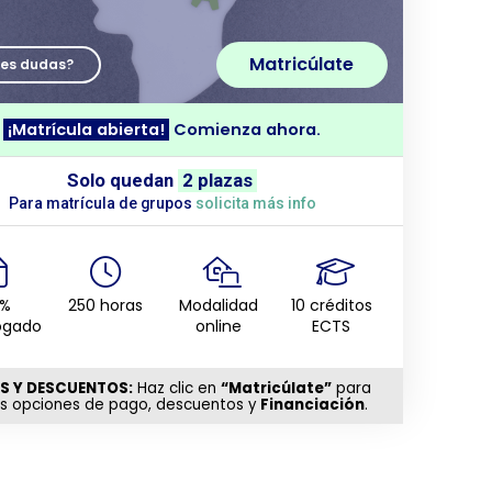
Matricúlate
nes dudas?
¡Matrícula abierta!
Comienza ahora.
Solo quedan
2 plazas
Para matrícula de grupos
solicita más info
0%
250 horas
Modalidad
10 créditos
ogado
online
ECTS
S Y DESCUENTOS:
Haz clic en
“Matricúlate”
para
as opciones de pago, descuentos y
Financiación
.