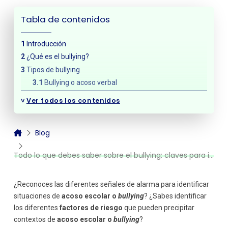
Tabla de contenidos
Introducción
¿Qué es el bullying?
Tipos de bullying
Bullying o acoso verbal
Bullying o acoso físico
˅
Ver todos los contenidos
Bullying o acoso social
Bullying o acoso sexual
Blog
Cyberbulling
Consecuencias del bullying
Todo lo que debes saber sobre el bullying: claves para identificarlo a tiempo
Consecuencias en el agresor
Consecuencias en la víctima
¿Reconoces las diferentes señales de alarma para identificar
Intervención y tratamiento del bullying
situaciones de
acoso escolar o
bullying
? ¿Sabes identificar
los diferentes
factores de riesgo
que pueden precipitar
contextos de
acoso escolar o
bullying
?