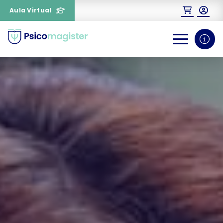
Aula Virtual
0
1
¿Necesitas más información
sobre un curso?