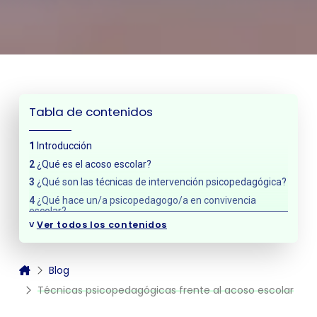
Tabla de contenidos
Introducción
¿Qué es el acoso escolar?
¿Qué son las técnicas de intervención psicopedagógica?
¿Qué hace un/a psicopedagogo/a en convivencia
escolar?
˅
Ver todos los contenidos
Estrategias para prevenir el acoso escolar
Fomentar la comunicación abierta
Implementar políticas de tolerancia cero
Blog
Promover actividades de cohesión
Técnicas psicopedagógicas frente al acoso escolar
Capacitación para el personal escolar