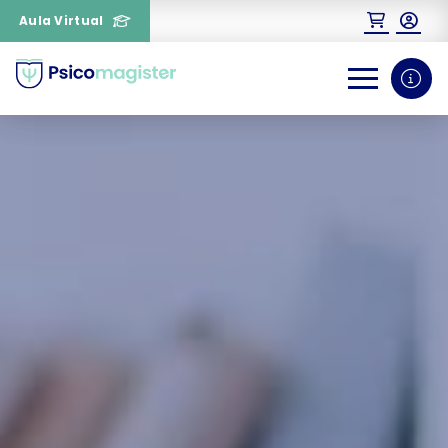
Aula Virtual
0
1
¿Necesitas más información
sobre un curso?