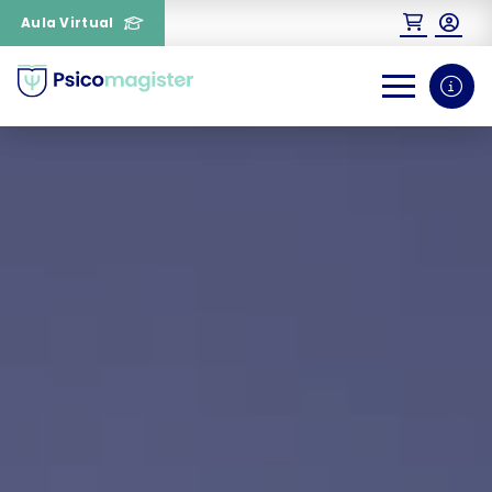
Aula Virtual
0
1
¿Necesitas más información
sobre un curso?