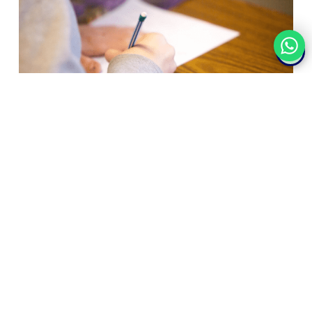
Es importante destacar que estas
técnicas
deben ser
administradas por profesionales capacitados/as en
evaluación psicológica
, y los resultados deben interpretarse
dentro del contexto de la situación individual del cliente.
Además, se debe tener en cuenta la ética y la confidencialidad
en el manejo de la información obtenida durante la
evaluación.