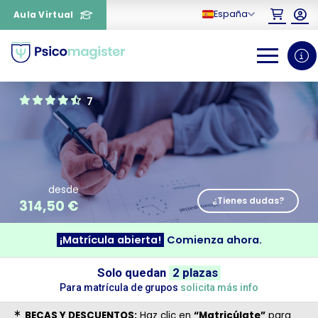
España
Aula Virtual
0
1
7
desde
¿Tienes dudas?
314,50
€
¡Matrícula abierta!
Comienza ahora.
¿Necesitas más información
Solo quedan
2 plazas
sobre un curso?
Para matrícula de grupos
solicita más info
BECAS Y DESCUENTOS:
Haz clic en
“Matricúlate”
para