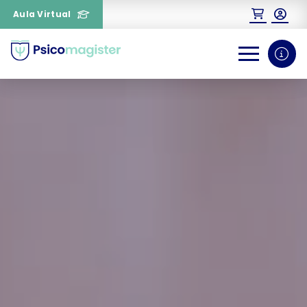
Aula Virtual
0
1
¿Necesitas más información
sobre un curso?