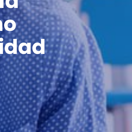
ía
mo
sidad