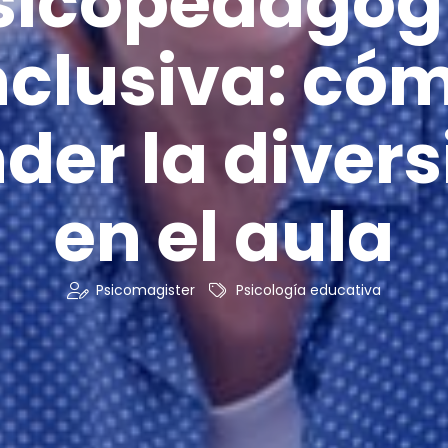
sicopedagog
nclusiva: có
der la diver
en el aula
Psicomagister
Psicología educativa