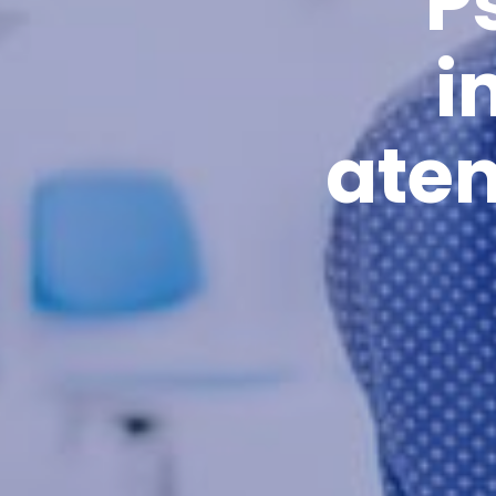
P
i
aten