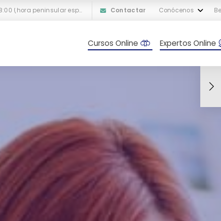
L-V: 10:00 a 18:00 (hora peninsular española)
Contactar
Conócenos
Be
Cursos Online
Expertos Online