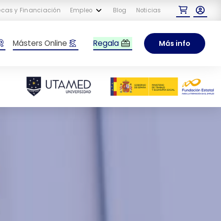
cas y Financiación
Empleo
Blog
Noticias
Regala
Másters Online
Más info