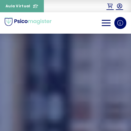
Aula Virtual
0
1
¿Necesitas más información
sobre un curso?