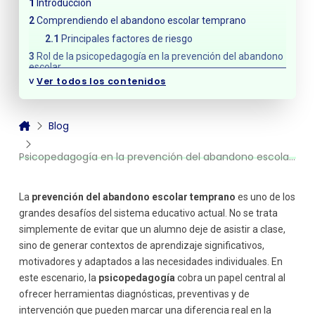
Introducción
Comprendiendo el abandono escolar temprano
Principales factores de riesgo
Rol de la psicopedagogía en la prevención del abandono
escolar
˅
Ver todos los contenidos
Evaluación e identificación temprana
Intervención individual y grupal
Coordinación con el equipo educativo y las familias
Blog
Estrategias psicopedagógicas eficaces
Psicopedagogía en la prevención del abandono escolar temprano
Aprendizaje significativo y personalizado
Acompañamiento emocional
Orientación vocacional
La
prevención del abandono escolar temprano
es uno de los
Redes de apoyo y mentoring
grandes desafíos del sistema educativo actual. No se trata
Casos prácticos: Buenas prácticas de intervención
simplemente de evitar que un alumno deje de asistir a clase,
sino de generar contextos de aprendizaje significativos,
Conclusión: Hacia una acción psicopedagógica
preventiva e inclusiva
motivadores y adaptados a las necesidades individuales. En
este escenario, la
psicopedagogía
cobra un papel central al
ofrecer herramientas diagnósticas, preventivas y de
intervención que pueden marcar una diferencia real en la