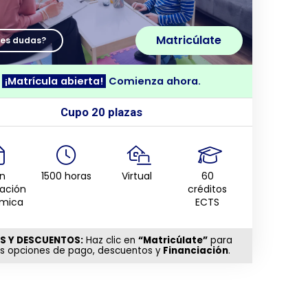
Matricúlate
nes dudas?
¡Matrícula abierta!
Comienza ahora.
Cupo 20 plazas
n
1500 horas
Virtual
60
tación
créditos
mica
ECTS
S Y DESCUENTOS:
Haz clic en
“Matricúlate”
para
as opciones de pago, descuentos y
Financiación
.