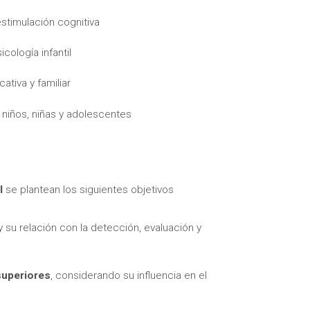
estimulación cognitiva
cología infantil
ativa y familiar
 niños, niñas y adolescentes
itas más información sobre un curso?
l
se plantean los siguientes objetivos
 su relación con la detección, evaluación y
superiores
, considerando su influencia en el