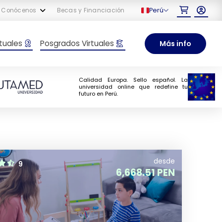
Perú
Conócenos
Becas y Financiación
tuales
Posgrados Virtuales
Más info
Calidad Europa. Sello español. La
universidad online que redefine tu
futuro en Perú.
desde
9
6,668.51 PEN