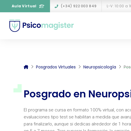
Aula Virtual
(+34) 922 003 849
L-V: 10:00 a 
Posgrados Virtuales
Neuropsicología
Pos
Posgrado en Neuropsic
El programa se cursa en formato 100% virtual, con acc
evaluaciones tipo test se habilitan a medida que ava
para finalizarlo, aunque si dedicas alrededor de 1 h
en 5 a 7 meses. Tras superar la formación, la emisión