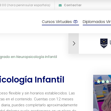
18:00 (hora peninsular española)
Contactar
Cursos Virtuales
Diplomados Vir
grado en Neuropsicología Infantil
ología Infantil
eso flexible y sin horarios establecidos. Las
nzas en el contenido. Cuentas con 12 meses
ora diaria, puedes completarlo aproximadamente
 del diploma suele gestionarse en un plazo de