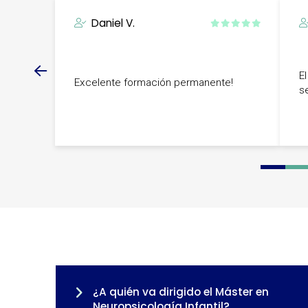
Daniel V.
E
Excelente formación permanente!
se
0
1
2
3
¿A quién va dirigido el Máster en
Neuropsicología Infantil?