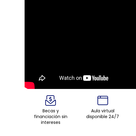
Becas y
Aula virtual
financiación sin
disponible 24/7
intereses