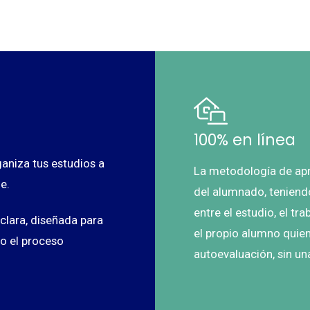
100% en línea
itas más información sobre un curso?
aniza tus estudios a
La metodología de apr
e.
del alumnado, teniend
entre el estudio, el tra
clara, diseñada para
el propio alumno quie
do el proceso
autoevaluación, sin un