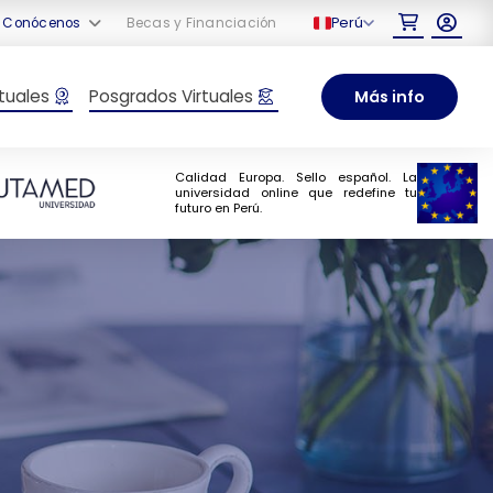
Perú
Conócenos
Becas y Financiación
tuales
Posgrados Virtuales
Más info
Calidad Europa. Sello español. La
universidad online que redefine tu
futuro en Perú.