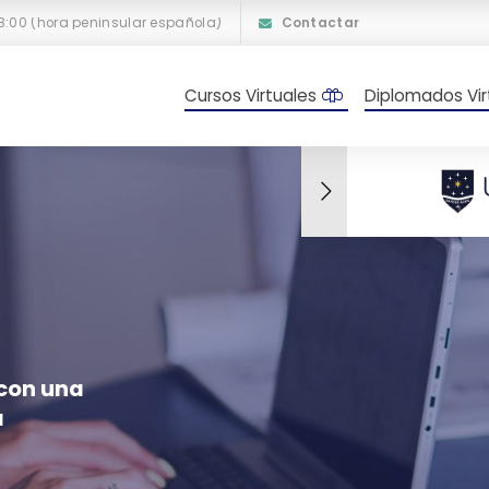
18:00 (hora peninsular española)
Contactar
Cursos Virtuales
Diplomados Vir
 con una
a