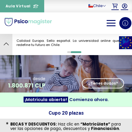
Chile
Aula Virtual
Calidad Europa. Sello español. La universidad online que
9
redefine tu futuro en Chile.
0
1
desde
¿Tienes dudas?
1.800.871 CLP
¡Matrícula abierta!
Comienza ahora.
¿Necesitas más información
Cupo 20 plazas
sobre un curso?
BECAS Y DESCUENTOS:
Haz clic en
“Matricúlate”
para
ver las opciones de pago, descuentos y
Financiación
.