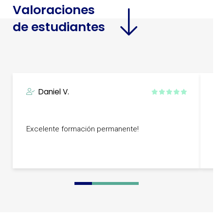
Valoraciones
de estudiantes
Daniel V.
E
Excelente formación permanente!
i
0
1
2
3
4
5
6
7
8