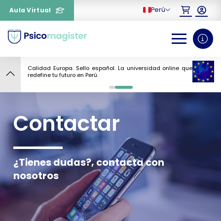
Perú
Aula Virtual
¿Necesitas más información
Calidad Europa. Sello español. La universidad online que
sobre un curso?
redefine tu futuro en Perú.
0
1
Contactar
¿Tienes dudas?, contacta con
nosotros